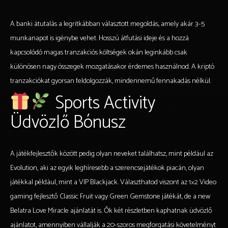
A banki átutalás a legritkábban választott megoldás, amely akár 3-5
munkanapot is igénybe vehet. Hosszú átfutási ideje és a hozzá
kapcsolódó magas tranzakciós költségek okán leginkább csak
különösen nagy összegek mozgatásakor érdemes használnod. A kriptó
tranzakciókat gyorsan feldolgozzák, mindennemű fennakadás nélkül.
Sports Activity
Üdvözlő Bónusz
A játékfejlesztők között pedig olyan neveket találhatsz, mint például az
Evolution, aki az egyik leghíresebb a szerencsejátékok piacán, olyan
játékkal például, mint a VIP Blackjack. Választhatod viszont az 1×2 Video
gaming fejlesztő Classic Fruit vagy Green Gemstone játékát, de a new
Belatra Love Miracle ajánlatát is. Ők két részletben kaphatnak üdvözlő
ajánlatot, amennyiben vállalják a 20-szoros megforgatási követelményt