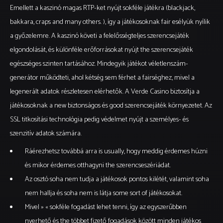
Emellett a kaszinó magas RTP-ket nyújt sokféle játékra (blackjack,
bakkara, craps and many others. ), így a játékosoknak fair esélyük nyílik
a győzelemre. A kaszinó követi a felelősségteljes szerencsejáték
elgondolását, és különféle erőforrásokat nyújt the szerencsejáték
egészséges szinten tartásához. Mindegyik játékot véletlenszám-
generátor működteti, ahol kétség sem férhet a fairséghez, mivel a
legenerált adatok részletesen elérhetők. A Verde Casino biztosítja a
játékosoknak a new biztonságos és good szerencsejáték környezetet. Az
SSL titkosítási technológia pedig védelmet nyújt a személyes- és
szenzitív adatok számára.
Ráérezhetsz továbbá arra is usually, hogy meddig érdemes húzni
és mikor érdemes otthagyni the szerencseszériádat.
Az osztó soha nem tudja a játékosok pontos kilétét, valamint soha
nem hallja és soha nem is látja some sort of játékosokat.
Mivel » « sokféle fogadást lehet tenni, így az egyszerűbben
nyerhető és the többet fizető fogadások között minden játékos