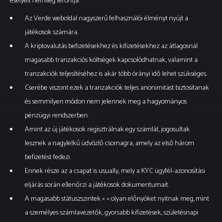
esélyeit némileg lerontja.
Az Verde weboldal nagyszerű felhasználói élményt nyújt a
játékosok számára.
A kriptovalutás befizetésekhez és kifizetésekhez az átlagosnál
magasabb tranzakciós költségek kapcsolódhatnak, valamint a
tranzakciók teljesítéséhez is akár több órányi idő lehet szükséges.
Cserébe viszont ezek a tranzakciók teljes anonimitást biztosítanak
és semmilyen módon nem jelennek meg a hagyományos
pénzügyi rendszerben.
Amint az új játékosok regisztrálnak egy számlát, jogosultak
lesznek a nagylelkű üdvözlő csomagra, amely az első három
befizetést fedezi.
Ennek része az a csapat is usually, mely a KYC ügyfél-azonosítási
eljárás során ellenőrzi a játékosok dokumentumait.
A magasabb státuszszintek » « olyan előnyöket nyitnak meg, mint
a személyes számlavezetők, gyorsabb kifizetések, születésnapi