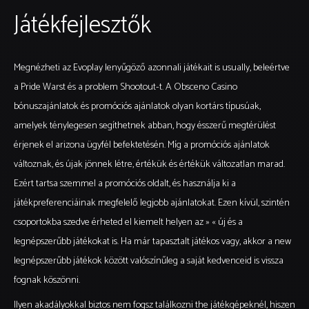
Játékfejlesztők
Megnézheti az Evoplay lenyűgöző azonnali játékait is usually, beleértve
a Pride Warst és a problem Shootout-t. A Obsceno Casino
bónuszajánlatok és promóciós ajánlatok olyan kortárs típusúak,
amelyek ténylegesen segíthetnek abban, hogy ésszerű megtérülést
érjenek el arizona ügyfél befektetésén. Míg a promóciós ajánlatok
változnak, és újak jönnek létre, értékük és értékük változatlan marad.
Ezért tartsa szemmel a promóciós oldalt, és használja ki a
játékpreferenciáinak megfelelő legjobb ajánlatokat. Ezen kívül, szintén
csoportokba szedve érheted el kiemelt helyen az » « új és a
legnépszerűbb játékokat is. Ha már tapasztalt játékos vagy, akkor a new
legnépszerűbb játékok között valószínűleg a saját kedvenceid is vissza
fognak köszönni.
Ilyen akadályokkal biztos nem fogsz találkozni the játékgépeknél, hiszen