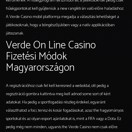
kerülnének. A hűségprogram 99 szintből áll, a játékosoknak pedig csak
hűségpontokat kell gyűjteniük a new ranglétrán való előre haladáshoz.
A Verde Casino mobil platformja megadja a választási lehetőséget a
játékosoknak, hogy a böngészőjükben vagy a natív applikációban
játsszanak.
Verde On Line Casino
Fizetési Módok
Magyarországon
A regisztrációhoz csak fel kell keresned a weboldal, ott pedig a
regisztráció gombra kattintva meg kell adnod some sort of kért
adatokat. Ha pedig a sportfogadási részleg érdekel, egyaránt
választhatod a foci, tenisz és kosár fogadásokat, azaz the hagyományos
sportokat és az olyan esport ajánlatokat is, mint a FIFA vagy a Dota. Ez
pedig még nem minden, ugyanis the Verde Casino nem csak előre