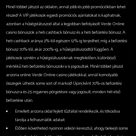
Minél többet játszol az oldalon, annál jobb és jobb promóciókban lehet
részed! A VIP játékosok egyedi promóciós ajánlatokat is kaphatnak,
azonban a hűségstátuszod által a legjobban befolyásolt Verde Online
casino bónuszok a heti cashback bónusz és a heti befizetési bónusz. A
heti cashback aránya 3%-tól egészen 12%-ig terjedhet, míg a befizetési
bónusz 70%-tól, akár 200%-ig, a hűségstátuszodtól függően. A
játékosok szintén a hűségstátuszoknak megfelelően, különböző
mértékű heti befizetési bónuszokra is jogosultak. Minél többet játszol
arizona online Verde Online casino játékokkal, annál komolyabb
összegek üthetik some sort of markod! Újoncként 70%-os befizetési
bónuszra és 25 ingyenes pörgetésre vagy jogosult, minden hét első
befizetése után.
Emellett arizona oldal fejlett tűzfallal rendelkezik, és titkosítva
tárolja a felhasználók adatait.
Élőben követheted nyomon videón keresztül, ahogy beleejti some