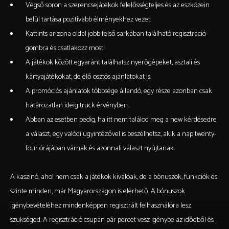
Végső soron a szerencsejátékok felelősségteljes és az eszközein
belül tartása pozitívabb élményekhez vezet.
Kattints arizona oldal jobb felső sarkában található regisztráció
gombra és csatlakozz most!
A játékok között egyaránt találhatsz nyerőgépeket, asztali és
kártyajátékokat, de élő osztós ajánlatokat is.
A promóciós ajánlatok többsége állandó, egy része azonban csak
határozatlan ideig truck érvényben.
Abban az esetben pedig, ha itt nem találod meg a new kérdésedre
a választ, egy valódi ügyintézővel is beszélhetsz, akik a nap twenty-
four órájában várnak és azonnali választ nyújtanak.
A kaszinó, ahol nem csak a játékok kiválóak, de a bónuszok, funkciók és
szinte minden, már Magyarországon is elérhető. A bónuszok
igénybevételéhez mindenképpen regisztrált felhasználóra lesz
szükséged. A regisztráció csupán pár percet vesz igénybe az idődből és