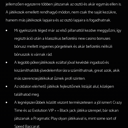
jellemzően egyszerre többen játszanak az osztó és akár egymás ellen is.
A játékosok emellett rendhagyó módon, nem csak the saját kezükre,
hanem más játékosok lapjaira és az osztó lapjaira is fogadhatnak.
Mi igyekszünk téged már az első pillanattól kezdve meggyőzni, így
regisztráció után a klasszikus befizetési new casino bonuses
bónusz mellett ingyenes pörgetések és akár befizetés nélküli
bónuszok is várnak rád.
A legjobb pókerjátékosok ezáltal jóval kevésbé ingadozó és
kiszámíthatóbb jövedelemforrásra számíthatnak, great azok, akik
más szerencsejátékokat űznek profi szinten.
Az oldalon elérhető játékok fejlesztőinek listáját alul, középen
találhatod meg.
A legnépszerűbbek között viszont természetesen a jól ismert Crazy
Time és az Evolution VIP » « Black jack játéka szerepel, bár sokan
játszanak a Pragmatic Play olyan játékaival is, mint some sort of
Speed Baccarat.