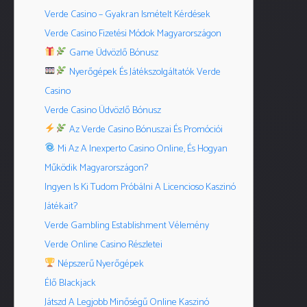
Verde Casino – Gyakran Ismételt Kérdések
Verde Casino Fizetési Módok Magyarországon
Game Üdvözlő Bónusz
Nyerőgépek És Játékszolgáltatók Verde
Casino
Verde Casino Üdvözlő Bónusz
Az Verde Casino Bónuszai És Promóciói
Mi Az A Inexperto Casino Online, És Hogyan
Működik Magyarországon?
Ingyen Is Ki Tudom Próbálni A Licencioso Kaszinó
Játékait?
Verde Gambling Establishment Vélemény
Verde Online Casino Részletei
Népszerű Nyerőgépek
Élő Blackjack
Játszd A Legjobb Minőségű Online Kaszinó