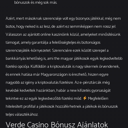
bónuszok és még sok más.
Azért, mert másoknak szerencséje volt egy bizonyos játékkal, még nem
biztos, hogy neked is az lesz, de azért ez semmiképpen nem rossz jel.
Válasszon az ajánlott online kaszinóink közül, amelyeket minősítésünk
támogat, amely garantálja a felelősségteljes és biztonságos
szerencsejáték-környezetet. Szerencsére ezek között szerepel a
bankkártyás lehetőség is, ami the magyar játékosok egyik legkedveltebb
fizetési opciója. Külföldön a kriptovaluták is nagy sikernek örvendenek,
és ennek hatása már Magyarországon is érezhető, hiszen egyre
nagyobb az igény a kriptovalutás fizetésre. Az e-pénztárcák még
kevésbé kedveltek hazánkban, habár a new kifizetés gyorsaságát
tekintve ez az egyik legkedvezőbb fizetési mód.
Megfelelően
hitelesített profillal a játékosok hozzáférhetnek a játékok és bónuszok
teljes választékához.
Verde Casino Bónusz Ajánlatok