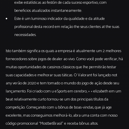
exibe estatísticas ao festón de cada suceso esportivo, com
beneficios atualizados instantaneamente.
Este é um luminoso indicador da qualidade e da atitude
profissional desta record em relação the seus clientes at the suas
necessidades.
Isto também significa os quais a empresa é atualmente um 2 melhores
fornecedores sobre jogos de dealer ao vivo. Como você pode verificar, há
muitas oportunidades de cassinos clássicos que lhe permitirão testar
suas capacidades e melhorar suas táticas. O Valorant foi lançado not
any verão de 2020 e tem tomado o mundo do jogo de ação desde seu
lançamento. Foi criado com u eSports em cerebro, » « elizabeth em um
beat relativamente curto tornou-se um dos principais títulos da
competição. Começando com u bônus de boas-vindas, que já age
excelente, mas conseguimos melhorá-lo, abra uma conta com nosso
código promocional “MostbetBrasil” e receba bônus altos.