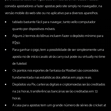
convida apostadores a fazer apostas pelo site simply no navegador, na
versão mobile do web-site ou no aplicativo para diversos aparelhos.
tablado bastante fácil para navegar, tanto vello computador
quanto por dispositivos móveis.
Alguns 2 termos do bônus incluem fazer o depósito mínimo para
R$50.
Para ganhar o jogo, tem a possibilidade de ser simplesmente uma
aposta no de início cavalo atrás carry out poste ou virtually no time
de futebol.
Os pontos nos esportes de fantasia da Mostbet são concedidos
fundamentada nas estatísticas dos atletas em jogos reais.
Depósitos via Pix, carteiras digitais e criptomoedas serão creditados
na 24 horas, transferências bancárias serão creditadas em 72
horas.
A casa para apostas tem um grande número de séries de cricket at