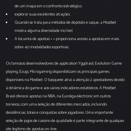
de um mapa em o confronto estratégico.
explorar suas excelentes atrações.
Quando se trata para métodos de depósito e saque, a Mostbet
mostra alguma diversidade incrível.
A locuinta de apostas » « proporciona acesso a apostas em mais
sobre 40 modalidades esportivas.
Os famosos desenvolvedores de application Yggdrasil, Evolution Game
playing, Ezugi, Microgaming disponibilizam os principais games
disponíveis na Mostbet. O basquete atrai a atenção 2 apostadores devido
à dinâmica do game e aos vários indicadores estatísticos. A Mostbet
Brasil oferece apostas na NBA, na Euroliga electronic em outros
torneios, com uma seleção de diferentes mercados, incluindo
desistências, totais e conquistas sobre jogadores. Uma importante
seleção de jogos de cassino de qualidade é parte integrante de qualquer
site legítimo de apostas on-line.