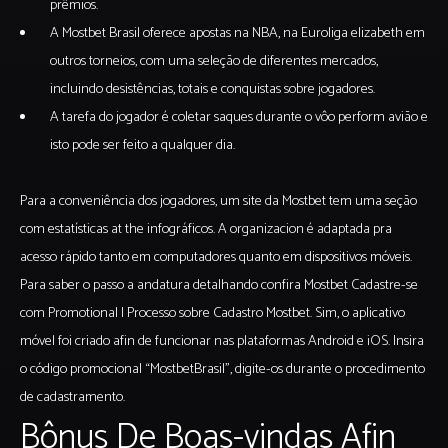
prêmios.
A Mostbet Brasil oferece apostas na NBA, na Euroliga elizabeth em
outros torneios, com uma seleção de diferentes mercados,
incluindo desistências, totais e conquistas sobre jogadores.
A tarefa do jogador é coletar saques durante o vôo perform avião e
isto pode ser feito a qualquer dia.
Para a conveniência dos jogadores, um site da Mostbet tem uma seção
com estatísticas at the infográficos. A organizacion é adaptada pra
acesso rápido tanto em computadores quanto em dispositivos móveis.
Para saber o passo a andatura detalhando confira Mostbet Cadastre-se
com Promotional | Processo sobre Cadastro Mostbet. Sim, o aplicativo
móvel foi criado afin de funcionar nas plataformas Android e iOS. Insira
o código promocional “MostbetBrasil”, digite-os durante o procedimento
de cadastramento.
Bônus De Boas-vindas Afin