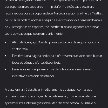
possibilities de ganhar quando fizer suas previsões. Os E-Sports são um
dos esportes mais populares mhh plataforma e são cada vez mais
reconhecidos por sua popularidade. Na organizacion on-line da Mostbet,
os usuários podem apostar e seguir a eventos ao vivo. Oferecendo mais
de 20 categorias de esportes, the Mostbet traz aos jogadores centenas
sobre atividades que ocorrem diariamente.
Além da licença, o MostBet possui protocolos de segurança como
criptografia,
Eles têm uma página dedicada a ofertas em que você pode buscar
todos os bônus e ofertas disponíveis.
Essas equipes competem entre dans le cas où e isso é muito
interativo electronic desafiador.
A plataforma irá desativar imediatamente quaisquer contas que
tenham to mesmo nome, endereço de e-mail, número de telefone
systems outras informações sobre identificação pessoal. A linha é o