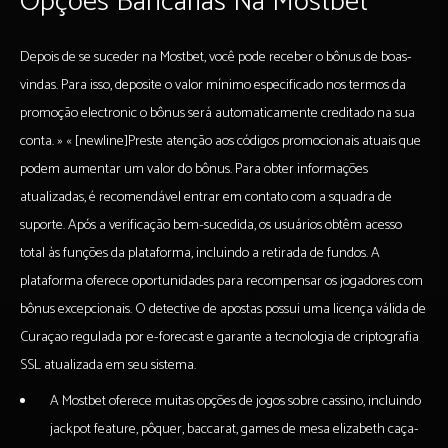
Opções Bancárias Na Mostbet
Depois de se suceder na Mostbet, você pode receber o bônus de boas-
vindas. Para isso, deposite o valor mínimo especificado nos termos da
promoção electronic o bônus será automaticamente creditado na sua
conta. » « [newline]Preste atenção aos códigos promocionais atuais que
podem aumentar um valor do bônus. Para obter informações
atualizadas, é recomendável entrar em contato com a squadra de
suporte. Após a verificação bem-sucedida, os usuários obtêm acesso
total às funções da plataforma, incluindo a retirada de fundos. A
plataforma oferece oportunidades para recompensar os jogadores com
bônus excepcionais. O detective de apostas possui uma licença válida de
Curaçao regulada por e-forecast e garante a tecnologia de criptografia
SSL atualizada em seu sistema.
A Mostbet oferece muitas opções de jogos sobre cassino, incluindo
jackpot feature, pôquer, baccarat, games de mesa elizabeth caça-