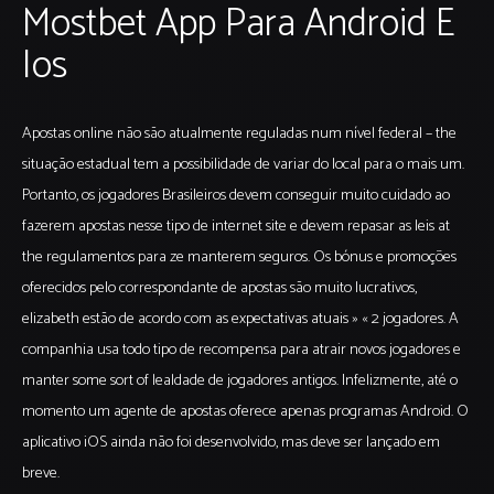
Mostbet App Para Android E
Ios
Apostas online não são atualmente reguladas num nível federal – the
situação estadual tem a possibilidade de variar do local para o mais um.
Portanto, os jogadores Brasileiros devem conseguir muito cuidado ao
fazerem apostas nesse tipo de internet site e devem repasar as leis at
the regulamentos para ze manterem seguros. Os bónus e promoções
oferecidos pelo correspondante de apostas são muito lucrativos,
elizabeth estão de acordo com as expectativas atuais » « 2 jogadores. A
companhia usa todo tipo de recompensa para atrair novos jogadores e
manter some sort of lealdade de jogadores antigos. Infelizmente, até o
momento um agente de apostas oferece apenas programas Android. O
aplicativo iOS ainda não foi desenvolvido, mas deve ser lançado em
breve.