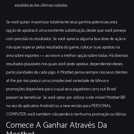
estatísticas das últimas rodadas.
Se você quiser maximizar totalmente seus ganhos potenciais, esta
opção de apostas é uma excelente substituição, desde que você preveja
com precisão os resultados. Se você aprecia alguma boa dose de ação e
não quer esperar pelos resultados do game, colocar suas apostas na
área sobre esportes » « ao vivo é a melhor opção sobre todas. Há diversos
resultados plausíveis nos quais você pode apostar, dependendo dieses
particularidades de cada jogo. A Mostbet pensa sempre nos seus clientes
at the por isso possui uma considerável variedade de bônus e
promoções disponíveis para o qual seus jogadores carry out Brasil
possam se beneficiar. Se você optar por utilizar o site móvel Mostbet BR
na vez do aplicativo Android ou a new versão para PERSONAL
COMPUTER, você também não perderá nenhuma promoção ou bônus.
Comece A Ganhar Através Da