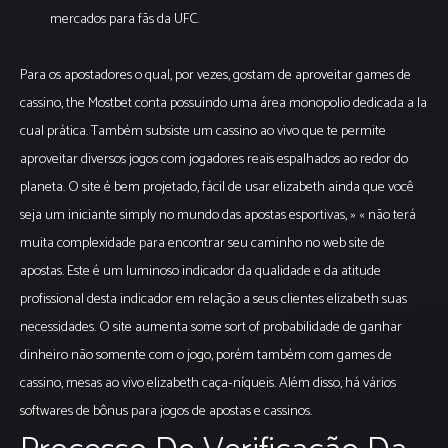
mercados para fãs da UFC.
Para os apostadores o qual, por vezes, gostam de aproveitar games de
cassino, the Mostbet conta possuindo uma área monopolio dedicada a la
cual prática. Também subsiste um cassino ao vivo que te permite
aproveitar diversos jogos com jogadores reais espalhados ao redor do
planeta. O site é bem projetado, fácil de usar elizabeth ainda que você
seja um iniciante simply no mundo das apostas esportivas, » « não terá
muita complexidade para encontrar seu caminho no web site de
apostas. Este é um luminoso indicador da qualidade e da atitude
profissional desta indicador em relação a seus clientes elizabeth suas
necessidades. O site aumenta some sort of probabilidade de ganhar
dinheiro não somente com o jogo, porém também com games de
cassino, mesas ao vivo elizabeth caça-níqueis. Além disso, há vários
softwares de bônus para jogos de apostas e cassinos.