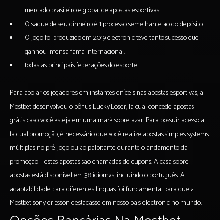
mercado brasileiro e global de apostas esportivas.
O saque de seu dinheiro é 1 processo semelhante ao do depósito.
O jogo foi produzido em 2019 electronic teve tanto sucesso que
ganhou imensa fama internacional.
todas as principais federações do esporte.
Para apoiar os jogadores em instantes difíceis nas apostas esportivas, a
Mostbet desenvolveu o bônus Lucky Loser, la cual concede apostas
grátis caso você esteja em uma maré sobre azar. Para possuir acesso a
la cual promoção, é necessário que você realize apostas simples systems
múltiplas no pré-jogo ou ao palpitante durante o andamento da
promoção – estas apostas são chamadas de cupons. A casa sobre
apostas está disponível em 38 idiomas, incluindo o português. A
adaptabilidade para diferentes línguas foi fundamental para que a
Mostbet sony ericsson destacasse em nosso país electronic no mundo.