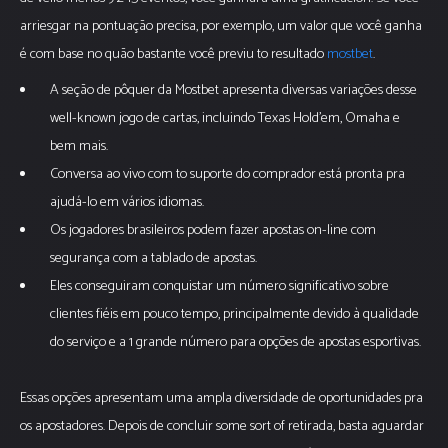
arriesgar na pontuação precisa, por exemplo, um valor que você ganha
é com base no quão bastante você previu to resultado
mostbet
.
A seção de pôquer da Mostbet apresenta diversas variações desse
well-known jogo de cartas, incluindo Texas Hold’em, Omaha e
bem mais.
Conversa ao vivo com to suporte do comprador está pronta pra
ajudá-lo em vários idiomas.
Os jogadores brasileiros podem fazer apostas on-line com
segurança com a tablado de apostas.
Eles conseguiram conquistar um número significativo sobre
clientes fiéis em pouco tempo, principalmente devido à qualidade
do serviço e a 1 grande número para opções de apostas esportivas.
Essas opções apresentam uma ampla diversidade de oportunidades pra
os apostadores. Depois de concluir some sort of retirada, basta aguardar