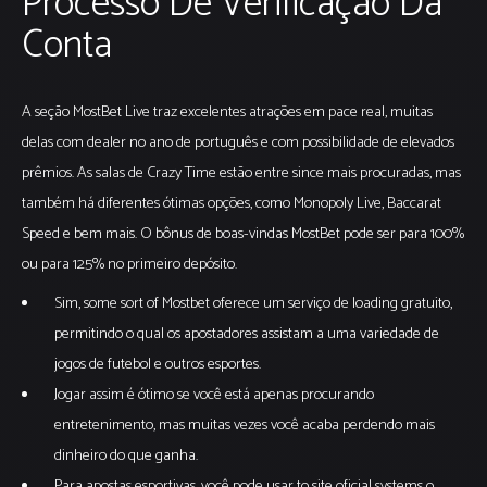
Processo De Verificação Da
Conta
A seção MostBet Live traz excelentes atrações em pace real, muitas
delas com dealer no ano de português e com possibilidade de elevados
prêmios. As salas de Crazy Time estão entre since mais procuradas, mas
também há diferentes ótimas opções, como Monopoly Live, Baccarat
Speed e bem mais. O bônus de boas-vindas MostBet pode ser para 100%
ou para 125% no primeiro depósito.
Sim, some sort of Mostbet oferece um serviço de loading gratuito,
permitindo o qual os apostadores assistam a uma variedade de
jogos de futebol e outros esportes.
Jogar assim é ótimo se você está apenas procurando
entretenimento, mas muitas vezes você acaba perdendo mais
dinheiro do que ganha.
Para apostas esportivas, você pode usar to site oficial systems o