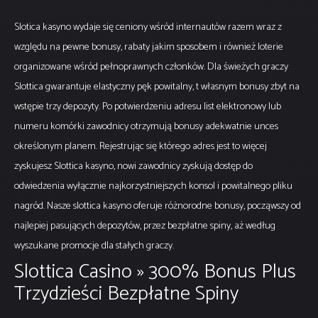
Slotica kasyno wydaje się ceniony wśród internautów razem wraz z
względu na pewne bonusy, rabaty jakim sposobem i również loterie
organizowane wśród pełnoprawnych członków. Dla świeżych graczy
Slottica gwarantuje elastyczny pęk powitalny, t własnym bonusy zbyt na
wstępie trzy depozyty. Po potwierdzeniu adresu list elektronowy lub
numeru komórki zawodnicy otrzymują bonusy adekwatnie unces
określonym planem. Rejestrując się którego adres jest to więcej
zyskujesz Slottica kasyno, nowi zawodnicy zyskują dostęp do
odwiedzenia wyłącznie najkorzystniejszych konsol i powitalnego pliku
nagród. Nasze slottica kasyno oferuje różnorodne bonusy, począwszy od
najlepiej pasujących depozytów, przez bezpłatne spiny, aż według
wyszukane promocje dla stałych graczy.
Slottica Casino » 300% Bonus Plus
Trzydzieści Bezpłatne Spiny