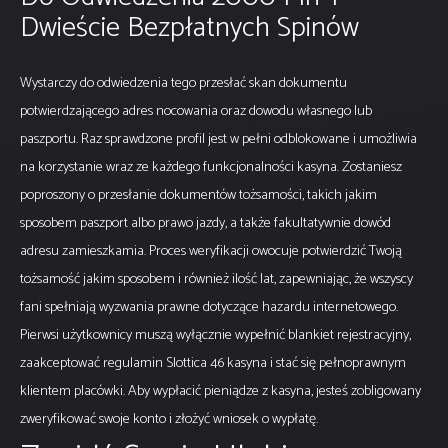
Dwieście Bezpłatnych Spinów
Wystarczy do odwiedzenia tego przesłać skan dokumentu
potwierdzającego adres nocowania oraz dowodu własnego lub
paszportu. Raz sprawdzone profil jest w pełni odblokowane i umożliwia
na korzystanie wraz ze każdego funkcjonalności kasyna. Zostaniesz
poproszony o przesłanie dokumentów tożsamości, takich jakim
sposobem paszport albo prawo jazdy, a także fakultatywnie dowód
adresu zamieszkamia. Proces weryfikacji owocuje potwierdzić Twoją
tożsamość jakim sposobem i również ilość lat, zapewniając, że wszyscy
fani spełniają wyzwania prawne dotyczące hazardu internetowego.
Pierwsi użytkownicy muszą wyłącznie wypełnić blankiet rejestracyjny,
zaakceptować regulamin Slottica 46 kasyna i stać się pełnoprawnym
klientem placówki. Aby wypłacić pieniądze z kasyna, jesteś zobligowany
zweryfikować swoje konto i złożyć wniosek o wypłatę.