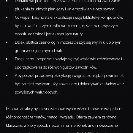
Dodatkowo przebieg ten zezwala Slottica Casino na zwalczanie
płukania brudnych pieniędzy i uniemożliwianie oszustwom.
Co więcej, kasyno stale aktualizuje swoją bibliotekę komputerów,
by zapewnić naszym użytkownikom najlepsze i w najwyższym
stopniu egaming i jest ekscytujące tytuły.
Dzięki slottica casino login, możesz cieszyć się swymi ulubionymi
grami w opcjonalnym chwili.
Dzięki temu propozycja wydaje się być właściwie zróżnicowana i
uporządkowana do różnych gustów zawodników.
Aby poczuć prawdziwą ekscytację i wygrać pieniądze, powinieneś
być zarejestrowanym użytkownikiem i dokonywać zakładów w 1 z
powyższych walut obcych.
Jest owo atrakcyjny kasyno sieciowe wybór wśród fanów ze względu na
różnorodność tematów, metod i wyglądu. Oferta zawiera zarówno
klasyczne, w który sposób nasza firma małżonek and i nowoczesne