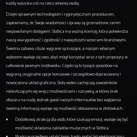
każdy wyszuka coś na rzecz własnej osoby.
Dzięki sprawnym technologiom i rygorystycznym procedurom,
zapewniamy, że Swoje wiadomości i sprawy są gromadzone zanim
niepowołanym dostępem. Slottica ma ważną licencję, która potwierdza
naszą wiarygodność i zgodność z najwyższymi wzorcami branżowymi.
Świetna zabawa i duże wygrane są kuszące, a naszym własnym
wyborem wydaje się owo, abyś mógł korzystać wraz z tych propozycji w
całkowicie pewnym środowisku. Często są to tysiące sposobów na
wygraną, oryginalne opcje bonusowe i szczegółowo dopracowana i
nowoczesna układ graficzna. Sloty wideo zachęcają zawodników
niekończącymi się wręcz możliwościami i rozrywką, w której brak
obszaru na nudę. Jednak gwoli naszych internautów bez wątpienia
świetną informacją wydaje się możliwość obstawiania w złotówkach.
Dodatkową atrakcją dla osób, które szukają emocji, wydaje się być
możliwość składania zakładów muzycznych w Slottica.
Musisz w przedtem ustalić login, hasło, podać list elektroniczny i