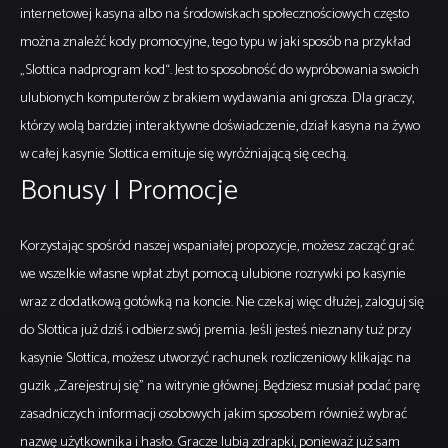
internetowej kasyna albo na środowiskach społecznościowych często
można znaleźć kody promocyjne, tego typu w jaki sposób na przykład
„Slottica nadprogram kod“. Jest to sposobność do wypróbowania swoich
ulubionych komputerów z brakiem wydawania ani grosza. Dla graczy,
którzy wolą bardziej interaktywne doświadczenie, dział kasyna na żywo
w całej kasynie Slottica emituje się wyróżniającą się cechą.
Bonusy I Promocje
Korzystając spośród naszej wspaniałej propozycje, możesz zacząć grać
we wszelkie własne wpłat zbyt pomocą ulubione rozrywki po kasynie
wraz z dodatkową gotówką na koncie. Nie czekaj więc dłużej, zaloguj się
do Slottica już dziś i odbierz swój premia. Jeśli jesteś nieznany tuż przy
kasynie Slottica, możesz utworzyć rachunek rozliczeniowy klikając na
guzik „Zarejestruj się” na witrynie głównej. Będziesz musiał podać parę
zasadniczych informacji osobowych jakim sposobem również wybrać
nazwę użytkownika i hasło. Gracze lubią zdrapki, ponieważ już sam