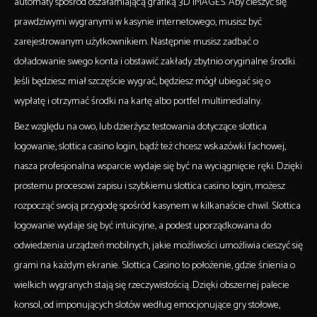
automaty spośród oszałamiającą grafiką 3D IMAGES. Aby cieszyć się
prawdziwymi wygranymi w kasynie internetowego, musisz być
zarejestrowanym użytkownikiem. Następnie musisz zadbać o
doładowanie swego konta i obstawić zakłady zbytnio oryginalne środki.
Jeśli będziesz miał szczęście wygrać, będziesz mógł ubiegać się o
wypłatę i otrzymać środki na kartę albo portfel multimedialny.
Bez względu na owo, lub dzierżysz testowania dotyczące slottica
logowanie, slottica casino login, bądź też chcesz wskazówki fachowej,
nasza profesjonalna wsparcie wydaje się być na wyciągnięcie ręki. Dzięki
prostemu procesowi zapisu i szybkiemu slottica casino login, możesz
rozpocząć swoją przygodę spośród kasynem w kilkanaście chwil. Slottica
logowanie wydaje się być intuicyjne, a podest uporządkowana do
odwiedzenia urządzeń mobilnych, jakie możliwości umożliwia cieszyć się
grami na każdym ekranie. Slottica Casino to położenie, gdzie śnienia o
wielkich wygranych stają się rzeczywistością. Dzięki obszernej palecie
konsol, od imponujących slotów według emocjonujące gry stołowe,