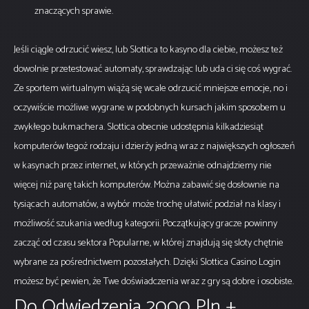
znaczących sprawie.
Jeśli ciągle odrzucić wiesz, lub Slottica to kasyno dla ciebie, możesz też
dowolnie przetestować automaty, sprawdzając lub uda ci się coś wygrać.
Ze sportem wirtualnym wiążą się wcale odrzucić mniejsze emocje, no i
oczywiście możliwe wygrane w podobnych kursach jakim sposobem u
zwykłego bukmachera. Slottica obecnie udostępnia kilkadziesiąt
komputerów tegoż rodzaju i dzierży jedną wraz z największych ogłoszeń
w kasynach przez internet, w których przeważnie odnajdziemy nie
więcej niż parę takich komputerów. Można zabawić się dosłownie na
tysiącach automatów, a wybór może trochę ułatwić podział na klasy i
możliwość szukania według kategorii. Początkujący gracze powinny
zacząć od czasu sektora Popularne, w której znajdują się sloty chętnie
wybrane za pośrednictwem pozostałych. Dzięki Slottica Casino Login
możesz być pewien, że Twe doświadczenia wraz z gry są dobre i osobiste.
Do Odwiedzenia 2000 Pln +