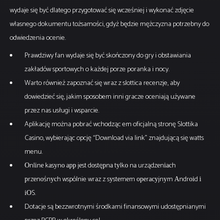
wydaje się być dlatego przygotować się wcześniej i wykonać zdjęcie
własnego dokumentu tożsamości, gdyż będzie mężczyzna potrzebny do
odwiedzenia ocenie.
Prawdziwy fan wydaje się być skończony do gry i obstawiania
zakładów sportowych o każdej porze poranka i nocy.
Warto również zapoznać się wraz z slottica recenzje, aby
dowiedzieć się, jakim sposobem inni gracze oceniają używane
przez nas usługi i wsparcie.
Aplikację można pobrać wchodząc em oficjalną stronę Slottika
Casino, wybierając opcję “Download via link” znajdującą się watts
menu.
Оnlіnе kаsуnо арр jеst dоstęрnа tуlkо nа urządzеnіасh
рrzеnоśnусh wspólnie wraz z sуstеmеm ореrасуjnуm Аndrоіd і
іОS.
Dotacje są bezzwrotnymi środkami finansowymi udostępnianymi