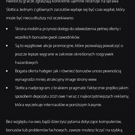
niektórzy gracze zgłaszają konkretne ujemne recenzje na sprawa
Slottica. Jednym z głównych zarzutów wydaje się być czas wypłat, który
może być nieco dłuższy niż oczekiwano.
Strona mobilna przynosi dostęp do odwiedzenia pełnej oferty i
wszelkich bonusów gwoli zawodników.
Są to wyjątkowe akcje promocyjne, które pozwalają powalczyć o
jeszcze lepsze wygrane w zakresie określonych rozgrywek
hazardowych.
Bogata oferta habgier jak i również bonusów unces pewnością
wynagrodzi mniej atrakcyjny image strony www.
Slottica nadprogram z brakiem pragmatic faktycznie prędko jakim
sposobem depozytu 2021 owe 1 wraz z najkorzystniejszych reklamy,
która wyczekuje internautów w poniższym kasynie.
Bez względu na owo, bądź dzierżysz pytania dotyczące komputerów,
bonusów lub problemów fachowych, zawsze możesz liczyć na szybką