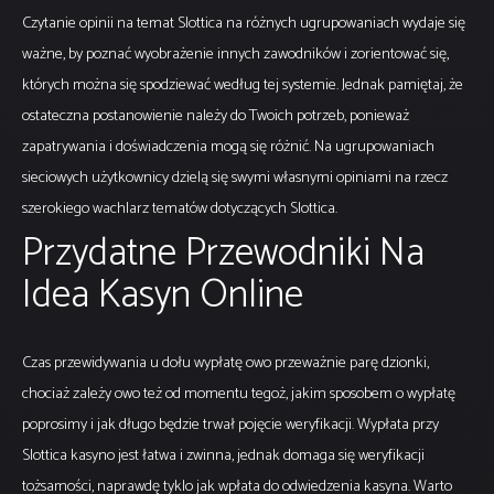
Czytanie opinii na temat Slottica na różnych ugrupowaniach wydaje się
ważne, by poznać wyobrażenie innych zawodników i zorientować się,
których można się spodziewać według tej systemie. Jednak pamiętaj, że
ostateczna postanowienie należy do Twoich potrzeb, ponieważ
zapatrywania i doświadczenia mogą się różnić. Na ugrupowaniach
sieciowych użytkownicy dzielą się swymi własnymi opiniami na rzecz
szerokiego wachlarz tematów dotyczących Slottica.
Przydatne Przewodniki Na
Idea Kasyn Online
Czas przewidywania u dołu wypłatę owo przeważnie parę dzionki,
chociaż zależy owo też od momentu tegoż, jakim sposobem o wypłatę
poprosimy i jak długo będzie trwał pojęcie weryfikacji. Wypłata przy
Slottica kasyno jest łatwa i zwinna, jednak domaga się weryfikacji
tożsamości, naprawdę tyklo jak wpłata do odwiedzenia kasyna. Warto