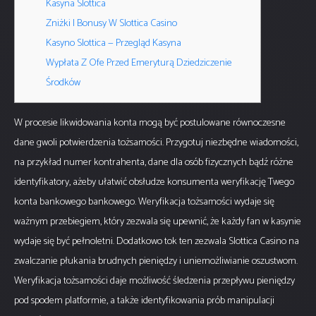
Kasyna Slottica
Zniżki I Bonusy W Slottica Casino
Kasyno Slottica — Przegląd Kasyna
Wypłata Z Ofe Przed Emeryturą Dziedziczenie
Środków
W procesie likwidowania konta mogą być postulowane równoczesne
dane gwoli potwierdzenia tożsamości. Przygotuj niezbędne wiadomości,
na przykład numer kontrahenta, dane dla osób fizycznych bądź różne
identyfikatory, ażeby ułatwić obsłudze konsumenta weryfikację Twego
konta bankowego bankowego. Weryfikacja tożsamości wydaje się
ważnym przebiegiem, który zezwala się upewnić, że każdy fan w kasynie
wydaje się być pełnoletni. Dodatkowo tok ten zezwala Slottica Casino na
zwalczanie płukania brudnych pieniędzy i uniemożliwianie oszustwom.
Weryfikacja tożsamości daje możliwość śledzenia przepływu pieniędzy
pod spodem platformie, a także identyfikowania prób manipulacji