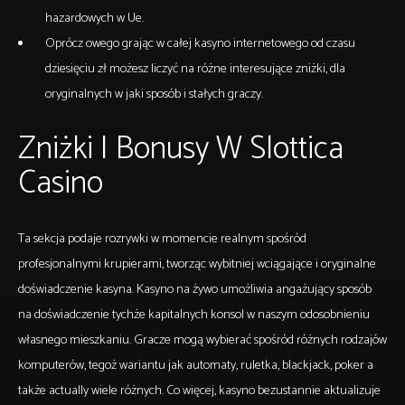
hazardowych w Ue.
Oprócz owego grając w całej kasyno internetowego od czasu
dziesięciu zł możesz liczyć na różne interesujące zniżki, dla
oryginalnych w jaki sposób i stałych graczy.
Zniżki I Bonusy W Slottica
Casino
Ta sekcja podaje rozrywki w momencie realnym spośród
profesjonalnymi krupierami, tworząc wybitniej wciągające i oryginalne
doświadczenie kasyna. Kasyno na żywo umożliwia angażujący sposób
na doświadczenie tychże kapitalnych konsol w naszym odosobnieniu
własnego mieszkaniu. Gracze mogą wybierać spośród różnych rodzajów
komputerów, tegoż wariantu jak automaty, ruletka, blackjack, poker a
także actually wiele różnych. Co więcej, kasyno bezustannie aktualizuje