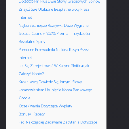
Do 2000 Pln Plus Dwie Stówy Gratisowych Spinów
Znajdź Swe Ulubione Bezpłatne Sloty Przez
Internet
Najkorzystniejsze Rozrywki, Duże Wygrane!
Slottica Casino » 300% Premia + Trzydzieści
Bezpłatne Spiny
Pomocne Przewodniki Na Idea Kasyn Przez
Internet
Jak Się Zarejestrować W Kasyno Slottica: Jak
Założyć Konto?
Krok 1-wszą Dowiedz Się, Innymi Słowy
Ustanowieniem Usunięcie Konta Bankowego
Google
Oczekiwania Dotyczące Wypłaty
Bonusy I Rabaty
Faq: Najczęściej Zadawane Zapytania Dotyczące