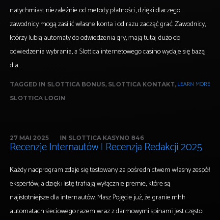
natychmiast niezależnie od metody płatności, dzięki dlaczego
zawodnicy mogą zasilić własne konta i od razu zacząć grać. Zawodnicy,
którzy lubią automaty do odwiedzenia gry, mają tutaj dużo do
odwiedzenia wybrania, a Slottica internetowego casino wydaje się bazą
dla...
LEARN MORE
TAGGED IN
SLOTTICA BONUS
,
SLOTTICA KONTAKT
,
SLOTTICA LOGIN
27 MAI 2025
IN
SLOTTICA KASYNO 846
Recenzje Internautów I Recenzja Redakcji 2025
Każdy nadprogram zdaje się testowany za pośrednictwem własny zespół
ekspertów, a dzięki listę trafiają wyłącznie premie, które są
najistotniejsze dla internautów. Masz Pojęcie już, że granie mhh
automatach sieciowego razem wraz z darmowymi spinami jest często