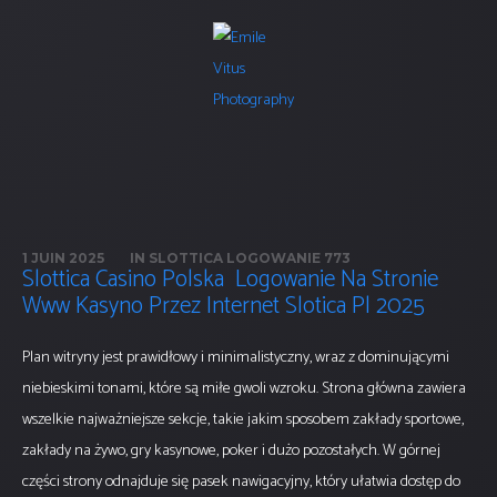
1 JUIN 2025
IN
SLOTTICA LOGOWANIE 773
Slottica Casino Polska ️ Logowanie Na Stronie
Www Kasyno Przez Internet Slotica Pl 2025
Plan witryny jest prawidłowy i minimalistyczny, wraz z dominującymi
niebieskimi tonami, które są miłe gwoli wzroku. Strona główna zawiera
wszelkie najważniejsze sekcje, takie jakim sposobem zakłady sportowe,
zakłady na żywo, gry kasynowe, poker i dużo pozostałych. W górnej
części strony odnajduje się pasek nawigacyjny, który ułatwia dostęp do