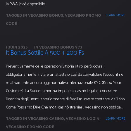
la PWA (cioè disponibile...
LEARN MORE
TAGGED IN
VEGASINO BONUS
,
VEGASINO PROMO
CODE
1 JUIN 2025
IN
VEGASINO BONUS 773
It Bonus Sottile A 500 + 200 Fs
Preventivamente delle operazioni vittoria ritiro, però, dovrai
obbligatoriamente inviare un attestato, così da convalidare l’account nel
relativamente ancora oggi normativa internazionale KYC (Know Your
Customer). La Suddetta norma impone ai casinò legali di conoscere
l’identità degli utenti anteriormente di fargli muovere contante via il sito.
Come Possiamo Dire Che molti casinò stranieri, Vegasino non obbliga...
LEARN MORE
TAGGED IN
VEGASINO CASINO
,
VEGASINO LOGIN
,
VEGASINO PROMO CODE