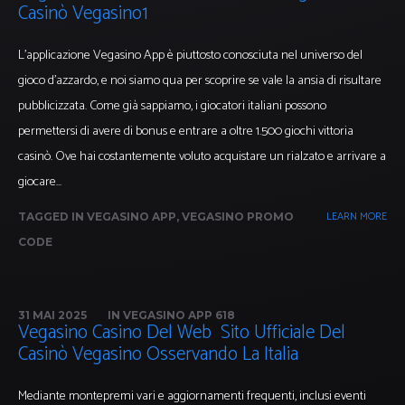
Casinò Vegasino1
L’applicazione Vegasino App è piuttosto conosciuta nel universo del
gioco d’azzardo, e noi siamo qua per scoprire se vale la ansia di risultare
pubblicizzata. Come già sappiamo, i giocatori italiani possono
permettersi di avere di bonus e entrare a oltre 1.500 giochi vittoria
casinò. Ove hai costantemente voluto acquistare un rialzato e arrivare a
giocare...
LEARN MORE
TAGGED IN
VEGASINO APP
,
VEGASINO PROMO
CODE
31 MAI 2025
IN
VEGASINO APP 618
Vegasino Casino Del Web ️ Sito Ufficiale Del
Casinò Vegasino Osservando La Italia
Mediante montepremi vari e aggiornamenti frequenti, inclusi eventi