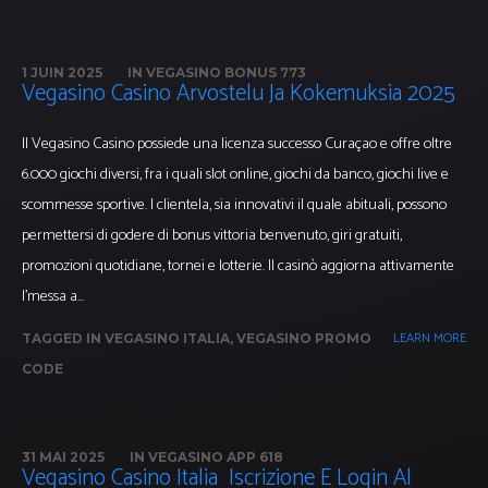
1 JUIN 2025
IN
VEGASINO BONUS 773
Vegasino Casino Arvostelu Ja Kokemuksia 2025
Il Vegasino Casino possiede una licenza successo Curaçao e offre oltre
6.000 giochi diversi, fra i quali slot online, giochi da banco, giochi live e
scommesse sportive. I clientela, sia innovativi il quale abituali, possono
permettersi di godere di bonus vittoria benvenuto, giri gratuiti,
promozioni quotidiane, tornei e lotterie. Il casinò aggiorna attivamente
l’messa a...
LEARN MORE
TAGGED IN
VEGASINO ITALIA
,
VEGASINO PROMO
CODE
31 MAI 2025
IN
VEGASINO APP 618
Vegasino Casino Italia ️ Iscrizione E Login Al